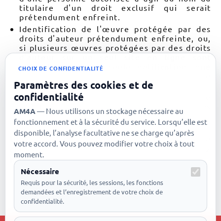
titulaire d'un droit exclusif qui serait
prétendument enfreint.
Identification de l'œuvre protégée par des
droits d'auteur prétendument enfreinte, ou,
si plusieurs œuvres protégées par des droits
d'auteur sur un seul site en ligne sont
couvertes par une seule notification, une
CHOIX DE CONFIDENTIALITÉ
liste représentative de ces œuvres sur ce
Paramètres des cookies et de
site.
confidentialité
Informations de contact sous forme d'une
adresse e-mail par laquelle je pourrai vous
AM4A
— Nous utilisons un stockage nécessaire au
contacter.
fonctionnement et à la sécurité du service. Lorsqu’elle est
disponible, l’analyse facultative ne se charge qu’après
Une fois les informations examinées, le
votre accord. Vous pouvez modifier votre choix à tout
contenu sera retiré de mon service dans les 72
moment.
heures.
Nécessaire
ytam4a@gmail.com
Requis pour la sécurité, les sessions, les fonctions
demandées et l’enregistrement de votre choix de
confidentialité.